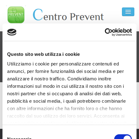
HOME
ACCETTAZIONE CON ORARIO
CHI SIAMO
FLESSIBILE
Questo sito web utilizza i cookie
IL LABORATORIO
Utilizziamo i cookie per personalizzare contenuti ed
I NOSTRI SERVIZI
annunci, per fornire funzionalità dei social media e per
Go
analizzare il nostro traffico. Condividiamo inoltre
CONTATTACI
informazioni sul modo in cui utilizza il nostro sito con i
nostri partner che si occupano di analisi dei dati web,
pubblicità e social media, i quali potrebbero combinarle
Siamo aperti dal lunedì al venerdì dalle ore 7,30 alle 17,00
con altre informazioni che ha fornito loro o che hanno
Il sabato dalle 8,00 alle 12,30 solo su appuntamento.
raccolto dal suo utilizzo dei loro servizi. Acconsenta ai
nostri cookie se continua ad utilizzare il nostro sito web.
Selezione
Necessario